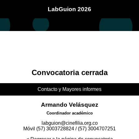
LabGuion 2026
Convocatoria cerrada
Contacto y Mayores informes
Armando Velásquez
Coordinador académico
labguion@cinefilia.org.co
Móvil (57) 3003728824 / (57) 3004707251