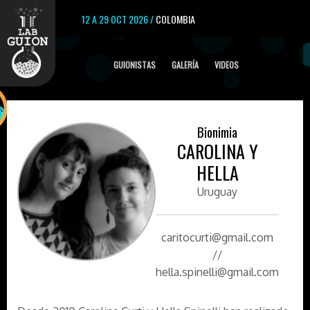
12 A 29 OCT 2026 /
COLOMBIA
GUIONISTAS
GALERÍA
VIDEOS
Bionimia
CAROLINA Y
HELLA
Uruguay
caritocurti@gmail.com
//
hella.spinelli@gmail.com