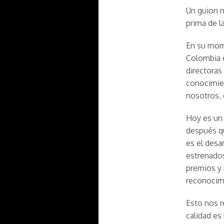
Un guion n
prima de l
En su mom
Colombia e
directoras
conocimien
nosotros,
Hoy es un 
después qu
es el desa
estrenados
premios y 
reconocimi
Esto nos 
calidad es 