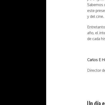
Sabemos qu
este prese
y del cine.
Entretanto
año, el in
de cada hi
Carlos E 
Director d
Un día 