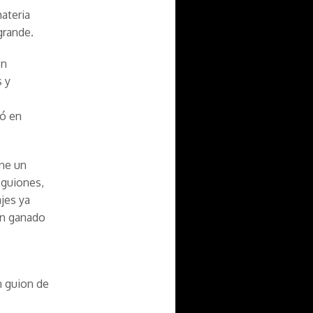
materia
 grande.
en
s y
yó en
ene un
 guiones,
ajes ya
an ganado
n guion de