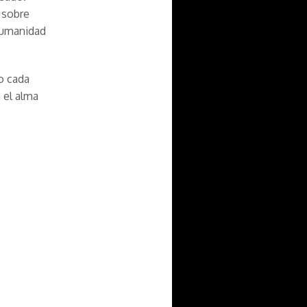
 sobre
 humanidad
o cada
 el alma