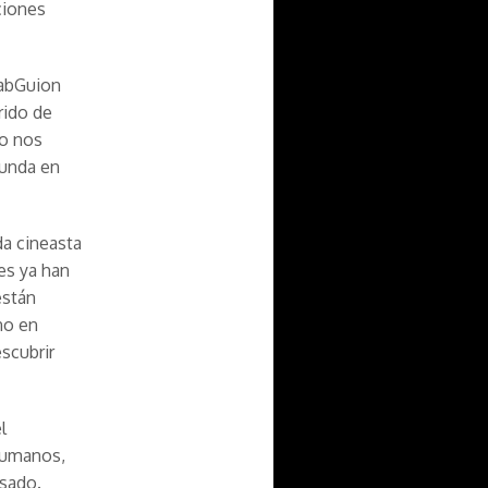
ciones
LabGuion
rido de
lo nos
funda en
da cineasta
es ya han
están
no en
escubrir
l
humanos,
esado.