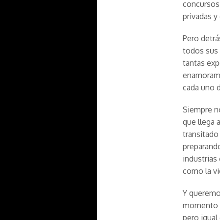
concursos,
privadas y
Pero detrá
todos sus 
tantas exp
enamoramo
cada uno d
Siempre no
que llega 
transitado
preparando
industrias
como la vi
Y queremos
momento d
pero igual