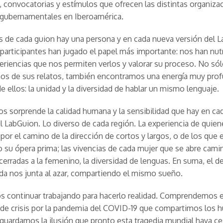
 convocatorias y estímulos que ofrecen las distintas organiza
 gubernamentales en Iberoamérica.
s de cada guion hay una persona y en cada nueva versión del 
participantes han jugado el papel más importante: nos han nut
eriencias que nos permiten verlos y valorar su proceso. No só
s de sus relatos, también encontramos una energía muy pro
e ellos: la unidad y la diversidad de hablar un mismo lenguaje.
s sorprende la calidad humana y la sensibilidad que hay en ca
al LabGuion. Lo diverso de cada región. La experiencia de quien
 por el camino de la dirección de cortos y largos, o de los que 
 su ópera prima; las vivencias de cada mujer que se abre cami
 cerradas a la femenino, la diversidad de lenguas. En suma, el d
da nos junta al azar, compartiendo el mismo sueño.
 continuar trabajando para hacerlo realidad. Comprendemos e
e crisis por la pandemia del COVID-19 que compartimos los 
 guardamos la ilusión que pronto esta tragedia mundial haya c