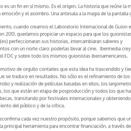
o es un fin en sí mismo. Es el origen. La historia que reúne la 
a emoción y el asombro. Una antesala a la magia de la pantalla
ento, cuando creamos el Laboratorio Internacional de Guion 
n 2013, queríamos propiciar un espacio para que los guionista
 (es) perfeccionaran sus historias, intercambiaran saberes y
tos con un norte claro: poderlas llevar al cine. Ibermedia cre
 el FDC y sobre todo los mismos guionistas iberoamericanos.
motivo de orgullo contarles que esta idea ha trascendido y ti
e se traduce en resultados. No sólo es el refinamiento de los
rrollo y realización de películas basadas en ellos, los largometr
, los que están en etapa de posproducción y todos los que h
becas, transitando por festivales internacionales y obteniendo
ento del público y de la crítica.
reconfirma cada vez nuestro propósito, porque sabemos que u
la principal herramienta para encontrar financiación, a través de