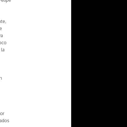
Felipe
nte,
e
va
loco
 la
n
por
mados