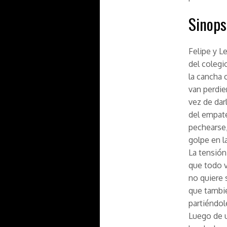
Sinops
Felipe y L
del colegi
la cancha 
van perdie
vez de dar
del empate
pechearse,
golpe en l
La tensión 
que todo v
no quiere 
que tambié
partiéndol
Luego de u