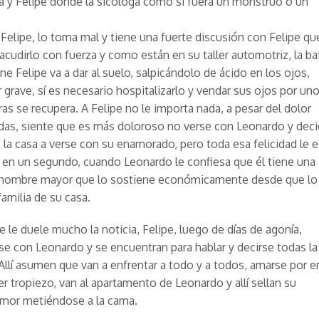
ría y Felipe donde la sicóloga como si fuera un monstruo o un
 Felipe, lo toma mal y tiene una fuerte discusión con Felipe qu
 sacudirlo con fuerza y como están en su taller automotriz, la ba
ne Felipe va a dar al suelo, salpicándolo de ácido en los ojos,
r grave, sí es necesario hospitalizarlo y vendar sus ojos por un
ras se recupera. A Felipe no le importa nada, a pesar del dolor
idas, siente que es más doloroso no verse con Leonardo y dec
 la casa a verse con su enamorado, pero toda esa felicidad le e
 en un segundo, cuando Leonardo le confiesa que él tiene una
n hombre mayor que lo sostiene económicamente desde que lo
familia de su casa.
e le duele mucho la noticia, Felipe, luego de días de agonía,
se con Leonardo y se encuentran para hablar y decirse todas la
Allí asumen que van a enfrentar a todo y a todos, amarse por 
er tropiezo, van al apartamento de Leonardo y allí sellan su
amor metiéndose a la cama.