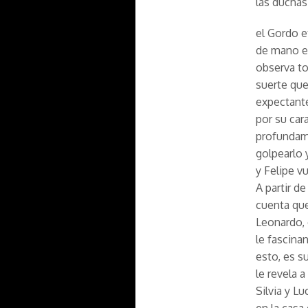
las duchas
el Gordo e
de mano en
observa to
suerte que
expectante
por su car
profundame
golpearlo 
y Felipe v
A partir de
cuenta que
Leonardo, 
le fascina
esto, es s
le revela 
Silvia y L