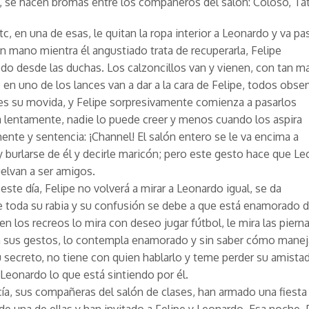
, se hacen bromas entre los compañeros del salón: Coloso, Ta
tc, en una de esas, le quitan la ropa interior a Leonardo y va p
 mano mientra él angustiado trata de recuperarla, Felipe
do desde las duchas. Los calzoncillos van y vienen, con tan m
 en uno de los lances van a dar a la cara de Felipe, todos obse
s su movida, y Felipe sorpresivamente comienza a pasarlos
a lentamente, nadie lo puede creer y menos cuando los aspira
nte y sentencia: ¡Channel! El salón entero se le va encima a
y burlarse de él y decirle maricón; pero este gesto hace que L
uelvan a ser amigos.
 este día, Felipe no volverá a mirar a Leonardo igual, se da
 toda su rabia y su confusión se debe a que está enamorado 
en los recreos lo mira con deseo jugar fútbol, le mira las pierna
n sus gestos, lo contempla enamorado y sin saber cómo manej
u secreto, no tiene con quien hablarlo y teme perder su amistad
a Leonardo lo que está sintiendo por él.
ucía, sus compañeras del salón de clases, han armado una fiesta