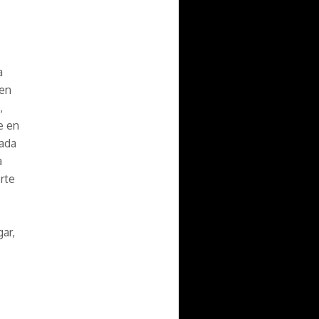
a
 en
,
e en
gada
a
rte
ar,