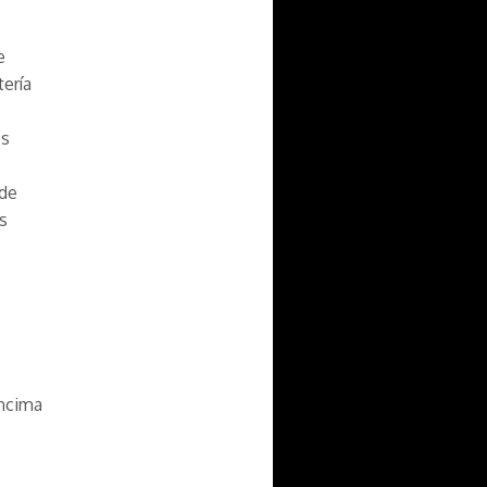
e
tería
os
ide
s
encima