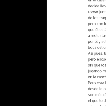
en la casa
decide lle
tomar junt
de los tra
pero con l
que él est
a molestar
por él y s
boca del u
Así pues, 
pero encue
sin que lo
jugando me
en la canc
Pero esta 
desde lejo
son más rá
el que lo 