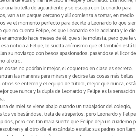
 de una de ellas y han invitado a Felipe y Leonardo. Esa noche, 
var una botella de aguardiente y se escapa con Leonardo para
os, van a un parque cercano y allí comienza a tomar, en medio
gos ve el momento perfecto para decirle a Leonardo lo que sie
o que no cuenta Felipe, es que Leonardo se le adelanta y le dic
á enamorado hace meses de él, que si le molesta, pero que le 
 esa noticia a Felipe, le suelta ahí mismo que el también está 
ellan su noviazgo con besos apasionados, pasándose el licor de
no al otro.
las cosas no podrían ir mejor, el coqueteo en clase es secreto,
ntran las maneras para mirarse y decirse las cosas más bellas
s otros se enteren y el equipo de fútbol, mejor que nunca, está
jor que nunca y la dupla de Leonardo y Felipe es la sensación
ha.
luna de miel se viene abajo cuando un trabajador del colegio,
s los ve besándose, trata de atraparlos, pero Leonardo y Felipe
pidos, pero con tan mala suerte que Felipe deja un cuaderno 
descubren y al otro día el escándalo estalla: sus padres son lla