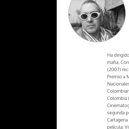
Ha dirigid
mafia, Con
(2007) rec
Premio a M
Nacionales
Colombiana
Colombia 
Cinematogr
segunda pe
Cartagena 
película: V