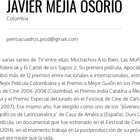
JAVIER MEJÍA OSORIO
Colombia
perroacuadros.prod@gmail.com
o varias series de TV entre ellas: Muchachos A lo Bien, Las Muñ
fidencial y El Cartel de los Sapos 2. Su primera película, Apocal
ibió más de 12 premios entre nacionales e internacionales, entre
ejor Película Colombiana y el Premio a Mejor Guión en los Pr
 de Cine 2006-2008 (Colombia), el Premio India Catalina a Mej
 y el Premio Especial del Jurado en el Festival de Cine de Cart
(2007). Ese mismo año, fue elegido como uno de los “Jóvenes
áficos de Latinoamérica” de Casa de América (España). Duni (
lícula, un documental que fue estrenado en el Festival de Cin
(2014), en el momento trabaja en la postproducción de su pró
ivir era mejor que la vida.