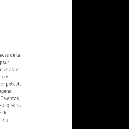
ecas de la
ípsur
 ellos: el
emios
or película
agena,
 Talentos
2013) es su
e de
xima