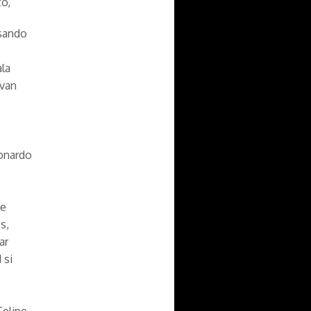
to,
asando
ala
rvan
eonardo
de
s,
ar
 si