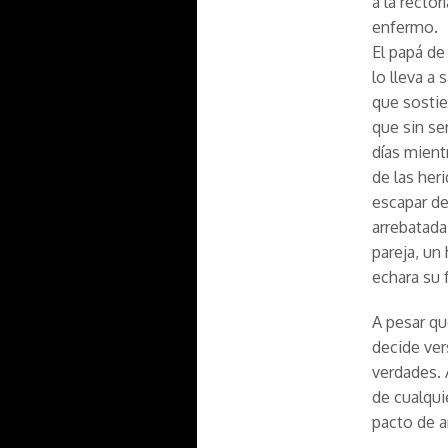
a la recto
enfermo.
El papá de
lo lleva a
que sostie
que sin se
días mient
de las her
escapar de
arrebatada
pareja, u
echara su 
A pesar qu
decide ver
verdades. 
de cualqui
pacto de 