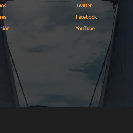
ios
Twitter
res
Facebook
ción
YouTube