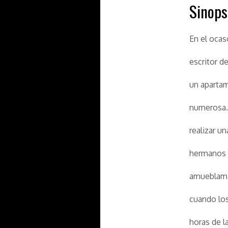
Sinops
En el ocas
escritor de
un apartam
numerosa. 
realizar u
hermanos y
amueblamie
cuando lo
horas de l