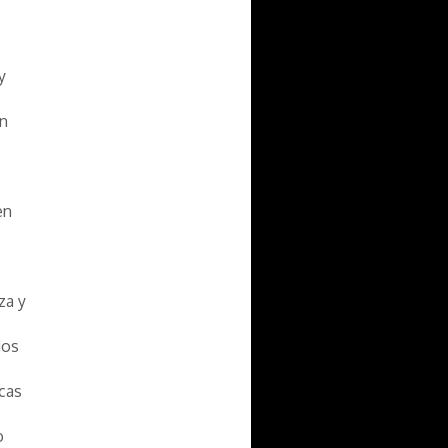
y
an
en
za y
dos
cas
o