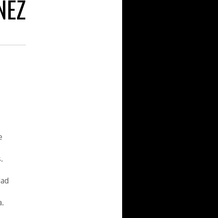
NEZ
e
.
dad
a.