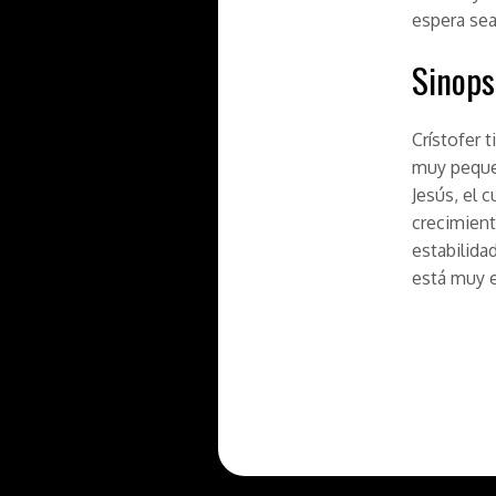
espera sea
Sinops
Crístofer 
muy pequeñ
Jesús, el 
crecimient
estabilida
está muy e