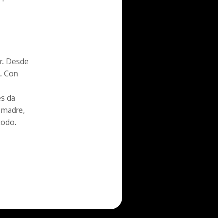
or. Desde
l. Con
es da
u madre,
todo.