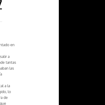
Z
entado en
alir a
nde tantas
aban las
ía
l a la
ido, lo
ra de
 que