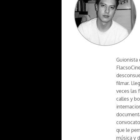
Guionista 
FlacsoCine
desconsuel
filmar. Ll
veces las 
calles y b
internacio
documental
convocator
que le per
música y d