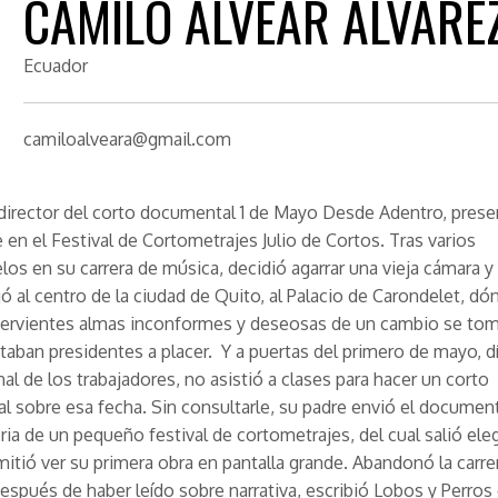
CAMILO ALVEAR ÁLVARE
Ecuador
camiloalveara@gmail.com
director del corto documental 1 de Mayo Desde Adentro, pres
 en el Festival de Cortometrajes Julio de Cortos. Tras varios
os en su carrera de música, decidió agarrar una vieja cámara y s
egó al centro de la ciudad de Quito, al Palacio de Carondelet, dó
fervientes almas inconformes y deseosas de un cambio se tom
otaban presidentes a placer. Y a puertas del primero de mayo, d
nal de los trabajadores, no asistió a clases para hacer un corto
 sobre esa fecha. Sin consultarle, su padre envió el documenta
ia de un pequeño festival de cortometrajes, del cual salió eleg
mitió ver su primera obra en pantalla grande. Abandonó la carre
espués de haber leído sobre narrativa, escribió Lobos y Perros