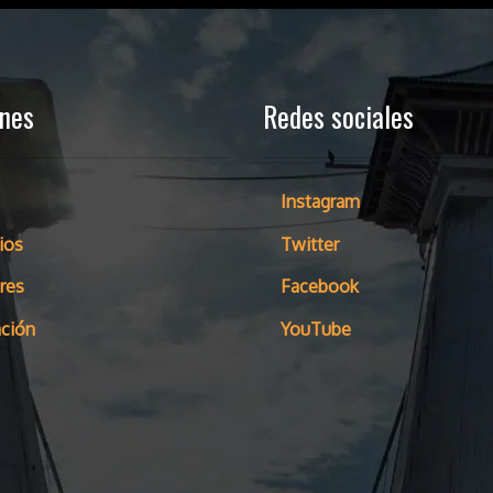
ones
Redes sociales
Instagram
ios
Twitter
res
Facebook
ción
YouTube