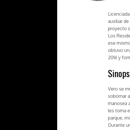
Licenciada
auxiliar d
proyecto d
Los Reside
ese mismo 
obtuvo una
2016 y for
Sinops
Vero se mu
sobornar a
manosea a 
les toma e
parque, mi
Durante un