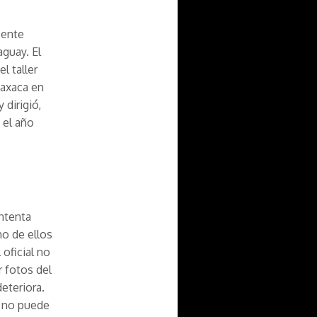
cente
aguay. El
l taller
Oaxaca en
 dirigió,
 el año
intenta
no de ellos
 oficial no
r fotos del
eteriora.
e no puede