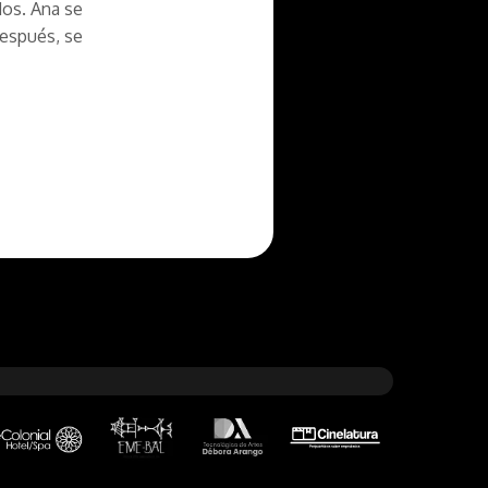
dos. Ana se
después, se