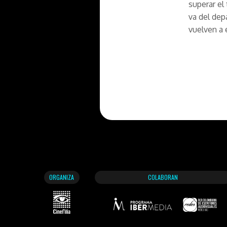
superar el
va del dep
vuelven a 
ORGANIZA
COLABORAN