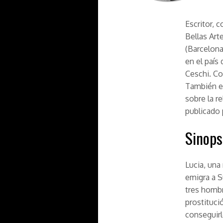
Escritor, 
Bellas Art
(Barcelona)
en el país
Ceschi. Co
También es
sobre la r
publicado 
Sinops
Lucia, una
emigra a S
tres hombr
prostituci
conseguirl