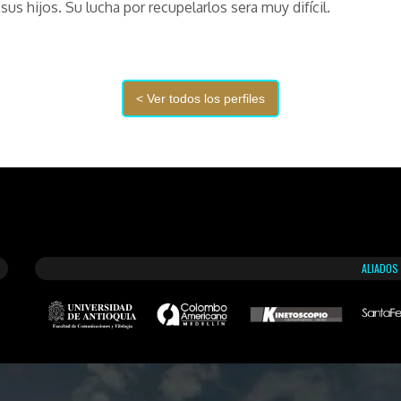
sus hijos. Su lucha por recupelarlos sera muy difícil.
ALIADOS