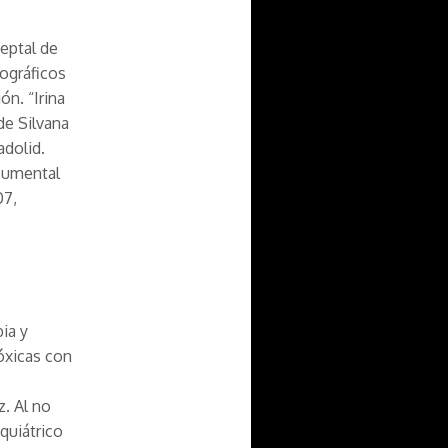
Deptal de
tográficos
ón. “Irina
de Silvana
adolid.
ocumental
07,
ia y
tóxicas con
z. Al no
quiátrico