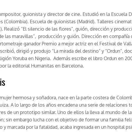
compositor, guionista y director de cine. Estudió en la Escuela 
es (Colombia). Escuela de guionistas (Madrid). Talleres cinema
. Realizó “El silencio de las flores”, guión, dirección y producci
 de las maravillas”, producción y guión. Dirección en compañía 
rtometraje ganador Premio a mejor actriz en el Festival de Vall
cribió, dirigió y produjo “La mirada del destino” y “Ordun”, d
eligión Yoruba en Nigeria. Además escribe el libro Ordun en 20
por la editorial Humanitas en Barcelona.
is
 mujer hermosa y soñadora, nace en la parte costera de Colomb
uiza. A lo largo de los años encadena una serie de relaciones 
es de un prototipo similar. Uno de ellos la lleva al mundo de la
ón; sin embargo lucha con el objetivo de formar una familia feli
o y marcada por la fatalidad, acaba ingresada en un hospital psi