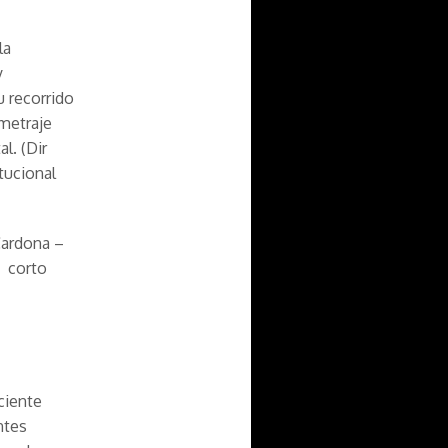
la
y
u recorrido
ometraje
l. (Dir
tucional
 Cardona –
, corto
ciente
ntes