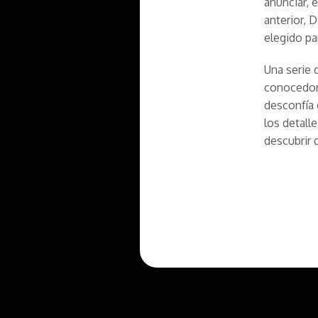
anunciar, 
anterior, 
elegido par
Una serie 
conocedor 
desconfía 
los detalle
descubrir 