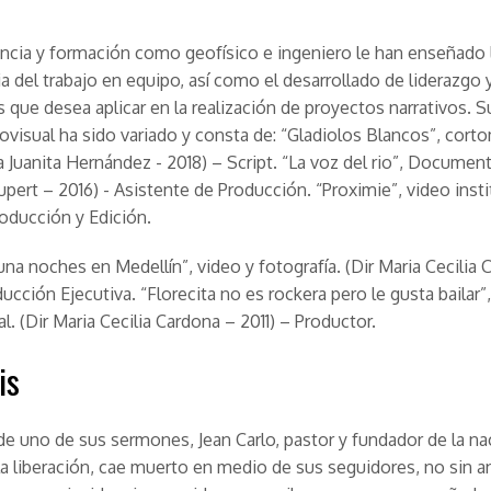
ncia y formación como geofísico e ingeniero le han enseñado 
a del trabajo en equipo, así como el desarrollado de liderazgo 
s que desea aplicar en la realización de proyectos narrativos. S
iovisual ha sido variado y consta de: “Gladiolos Blancos”, cort
a Juanita Hernández - 2018) – Script. “La voz del rio”, Documenta
pert – 2016) - Asistente de Producción. “Proximie”, video insti
roducción y Edición.
 una noches en Medellín”, video y fotografía. (Dir Maria Cecilia
ducción Ejecutiva. “Florecita no es rockera pero le gusta bailar”
. (Dir Maria Cecilia Cardona – 2011) – Productor.
is
e uno de sus sermones, Jean Carlo, pastor y fundador de la na
 la liberación, cae muerto en medio de sus seguidores, no sin a