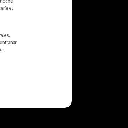
a noche
ería el
,
ales,
entrañar
ra