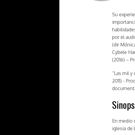
Su experie
importanci
habilidade
por el aud
(dir Mónic
Cybele Hau
(2016) – P
“Las mil y
2011) - Pro
documental
Sinops
En medio d
iglesia de