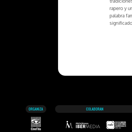
tradicione
rapero y un
palabra fa
significado
ORGANIZA
COLABORAN