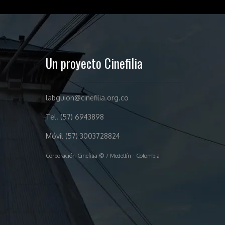
Un proyecto Cinefilia
labguion@cinefilia.org.co
Tel. (57) 6943898
Móvil (57) 3003728824
Corporación Cinefilia © / Medellín - Colombia