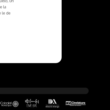
uelo, un
e la
e le de