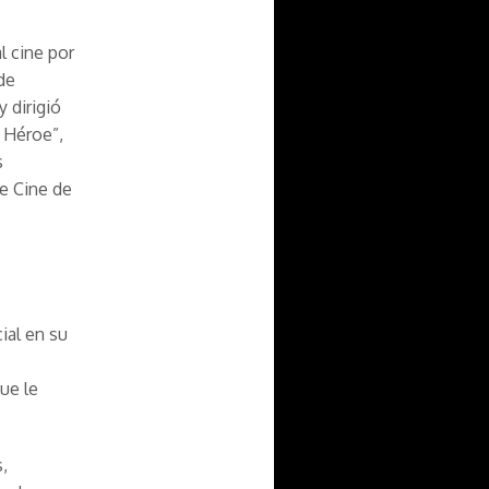
l cine por
 de
y dirigió
 Héroe”,
s
de Cine de
ial en su
ue le
,