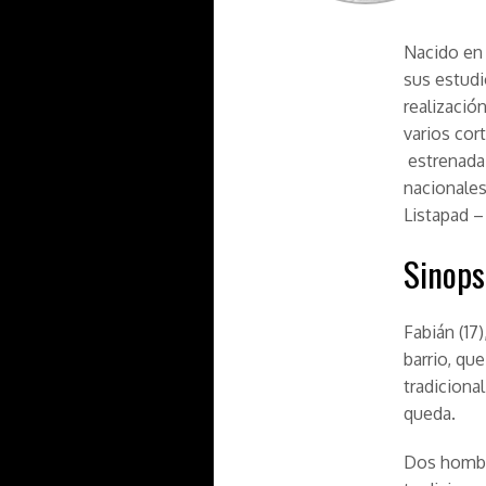
Nacido en 
sus estudio
realizació
varios cor
estrenada 
nacionales
Listapad – 
Sinops
Fabián (17)
barrio, qu
tradiciona
queda.
Dos hombr