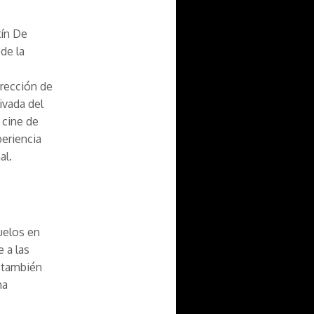
tín De
de la
irección de
ivada del
 cine de
periencia
al.
uelos en
 a las
o también
na