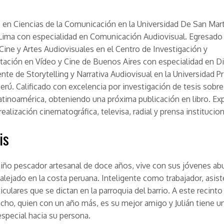
 en Ciencias de la Comunicación en la Universidad De San Mar
Lima con especialidad en Comunicación Audiovisual. Egresado 
 Cine y Artes Audiovisuales en el Centro de Investigación y
ación en Vídeo y Cine de Buenos Aires con especialidad en D
nte de Storytelling y Narrativa Audiovisual en la Universidad Pr
erú. Calificado con excelencia por investigación de tesis sobre
atinoamérica, obteniendo una próxima publicación en libro. Ex
realización cinematográfica, televisa, radial y prensa institucion
is
 niño pescador artesanal de doce años, vive con sus jóvenes ab
alejado en la costa peruana. Inteligente como trabajador, asiste
ticulares que se dictan en la parroquia del barrio. A este recint
cho, quien con un año más, es su mejor amigo y Julián tiene u
especial hacia su persona.