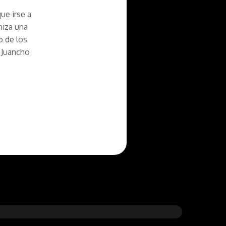
ue irse a
aniza una
o de los
 Juancho