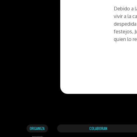
Debido a l
vivir a la 
despedida 
festejos, 
quien lo r
ORGANIZA
COLABORAN