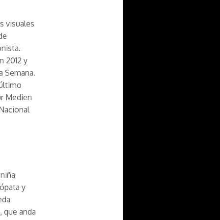
es visuales
de
nista.
en 2012 y
ta Semana.
último
ür Medien
 Nacional
 niña
dópata y
eda
, que anda