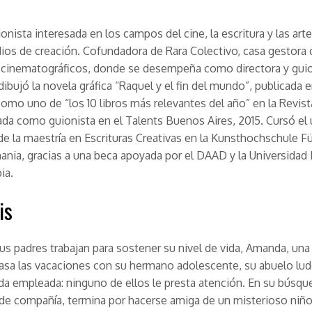
ionista interesada en los campos del cine, la escritura y las art
s de creación. Cofundadora de Rara Colectivo, casa gestora 
 cinematográficos, donde se desempeña como directora y guio
dibujó la novela gráfica “Raquel y el fin del mundo”, publicada 
omo uno de “los 10 libros más relevantes del año” en la Revis
da como guionista en el Talents Buenos Aires, 2015. Cursó el 
e la maestría en Escrituras Creativas en la Kunsthochschule F
ania, gracias a una beca apoyada por el DAAD y la Universidad
ia.
is
us padres trabajan para sostener su nivel de vida, Amanda, una
 pasa las vacaciones con su hermano adolescente, su abuelo lu
ída empleada: ninguno de ellos le presta atención. En su búsqu
de compañía, termina por hacerse amiga de un misterioso niño