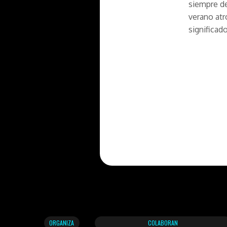
siempre de
verano atr
significad
ORGANIZA
COLABORAN