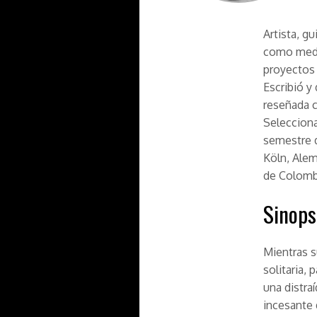
Artista, gu
como medio
proyectos
Escribió y 
reseñada c
Selecciona
semestre d
Köln, Alem
de Colomb
Sinops
Mientras s
solitaria,
una distra
incesante 