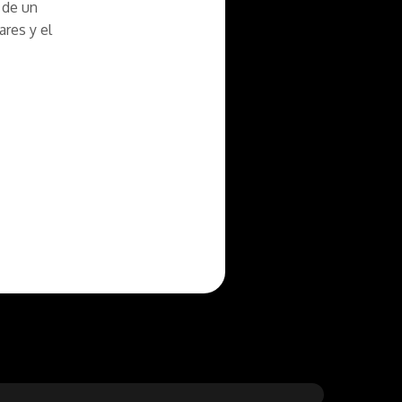
 de un
ares y el