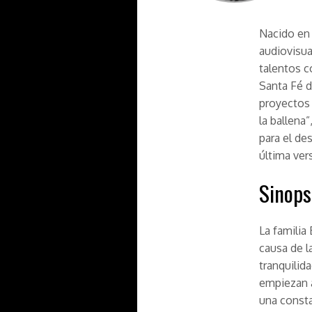
Nacido en 
audiovisual
talentos c
Santa Fé d
proyectos 
la ballena
para el de
última ver
Sinops
La famili
causa de l
tranquilid
empiezan a
una consta