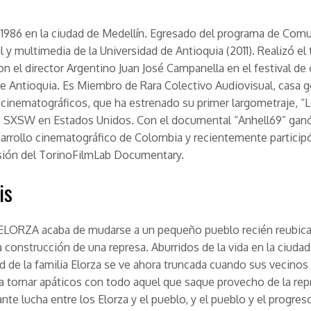
1986 en la ciudad de Medellín. Egresado del programa de Com
 y multimedia de la Universidad de Antioquia (2011). Realizó el t
on el director Argentino Juan José Campanella en el festival de 
e Antioquia. Es Miembro de Rara Colectivo Audiovisual, casa g
cinematográficos, que ha estrenado su primer largometraje, “L
”, SXSW en Estados Unidos. Con el documental “Anhell69” gan
sarrollo cinematográfico de Colombia y recientemente participó
sión del TorinoFilmLab Documentary.
is
a ELORZA acaba de mudarse a un pequeño pueblo recién reubic
a construcción de una represa. Aburridos de la vida en la ciudad,
ad de la familia Elorza se ve ahora truncada cuando sus vecinos
 tornar apáticos con todo aquel que saque provecho de la rep
nte lucha entre los Elorza y el pueblo, y el pueblo y el progres