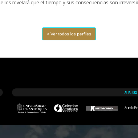
 se les revelará que el tiempo y sus consecuencias son irreversi
ALIADOS