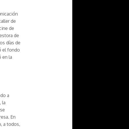
unicación
aller de
cine de
estora de
os días de
ó el fondo
 en la
ado a
 la
 se
resa. En
o, a todos,