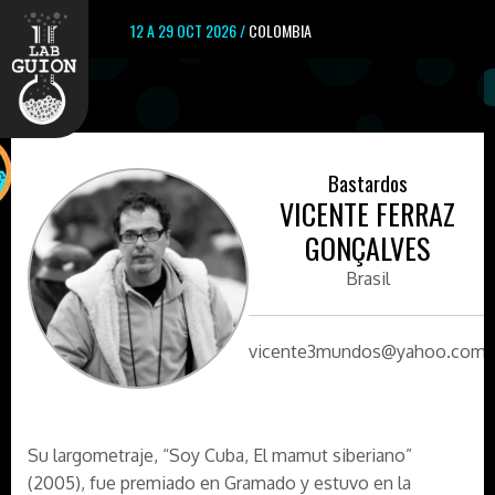
12 A 29 OCT 2026 /
COLOMBIA
Bastardos
VICENTE FERRAZ
GONÇALVES
Brasil
vicente3mundos@yahoo.com
Su largometraje, “Soy Cuba, El mamut siberiano”
(2005), fue premiado en Gramado y estuvo en la