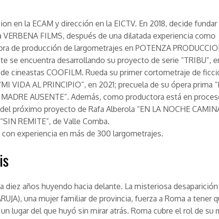
ion en la ECAM y dirección en la EICTV. En 2018, decide fundar 
a VERBENA FILMS, después de una dilatada experiencia como
ora de producción de largometrajes en POTENZA PRODUCCI
e se encuentra desarrollando su proyecto de serie “TRIBU”, en
 de cineastas COOFILM. Rueda su primer cortometraje de fic
 “MI VIDA AL PRINCIPIO”, en 2021; precuela de su ópera prima
MADRE AUSENTE”. Además, como productora está en proces
o del próximo proyecto de Rafa Alberola “EN LA NOCHE CAM
“SIN REMITE”, de Valle Comba.
a con experiencia en más de 300 largometrajes.
is
 diez años huyendo hacia delante. La misteriosa desaparición
UJA), una mujer familiar de provincia, fuerza a Roma a tener q
 un lugar del que huyó sin mirar atrás. Roma cubre el rol de su 