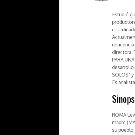
Estudió gu
productor
coordinad
Actualment
residencia
directora,
PARA UNA 
desarroll
SOLOS” y 
Es analist
Sinops
ROMA lleva
madre (MAR
su pueblo: