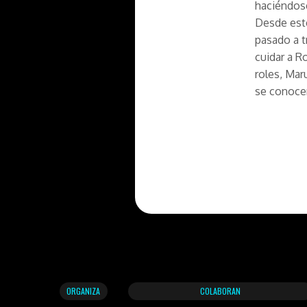
haciéndose
Desde este
pasado a t
cuidar a R
roles, Mar
se conoce
ORGANIZA
COLABORAN