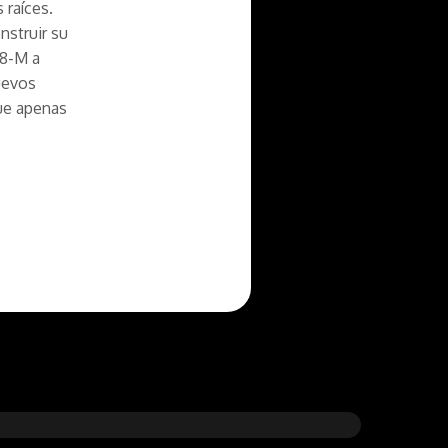
 raíces.
nstruir su
 8-M a
uevos
que apenas