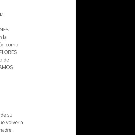
la
ONES.
 la
ción como
 “FLORES
o de
INAMOS
 de su
ue volver a
madre,