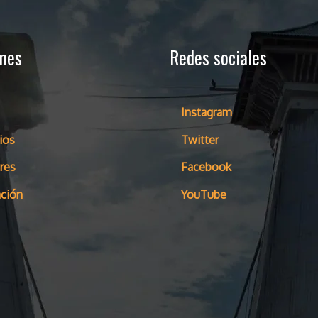
ones
Redes sociales
Instagram
ios
Twitter
res
Facebook
ción
YouTube