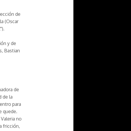
rección de
la (Oscar
").
ión y de
s, Bastian
nadora de
 de la
dentro para
se quede.
 Valeria no
 fricción,