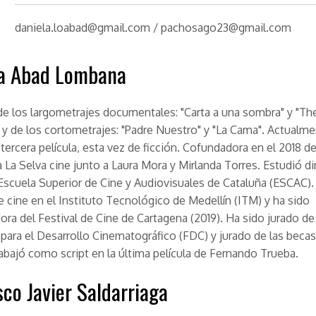
daniela.loabad@gmail.com / pachosago23@gmail.com
la Abad Lombana
de los largometrajes documentales: "Carta a una sombra" y "Th
y de los cortometrajes: "Padre Nuestro" y "La Cama". Actualm
 tercera película, esta vez de ficción. Cofundadora en el 2018 de
 La Selva cine junto a Laura Mora y Mirlanda Torres. Estudió d
 Escuela Superior de Cine y Audiovisuales de Cataluña (ESCAC).
 cine en el Instituto Tecnológico de Medellín (ITM) y ha sido
ra del Festival de Cine de Cartagena (2019). Ha sido jurado de
para el Desarrollo Cinematográfico (FDC) y jurado de las beca
rabajó como script en la última película de Fernando Trueba.
sco Javier Saldarriaga