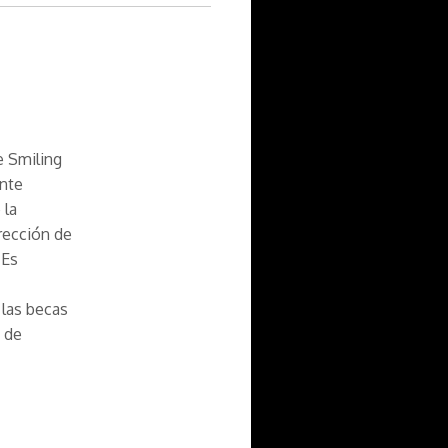
e Smiling
ente
 la
irección de
 Es
 las becas
s de