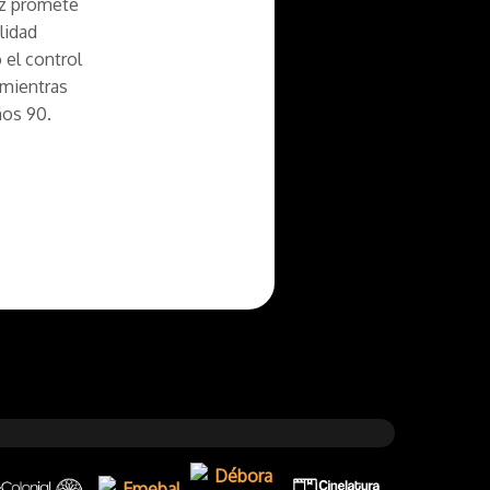
ez promete
lidad
 el control
 mientras
ños 90.