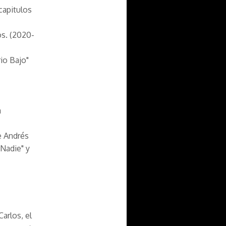
capitulos
os. (2020-
rio Bajo"
a
e Andrés
 Nadie" y
arlos, el