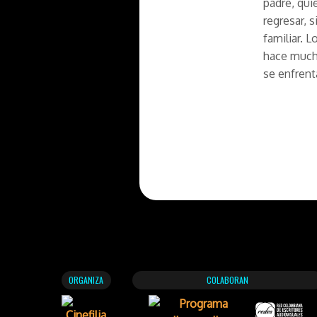
padre, qui
regresar, 
familiar. 
hace mucho
se enfrent
ORGANIZA
COLABORAN