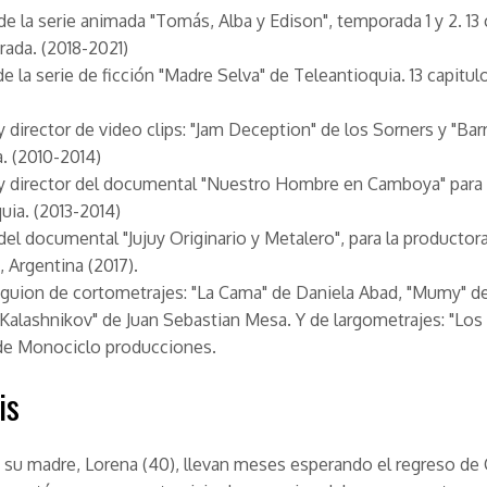
de la serie animada "Tomás, Alba y Edison", temporada 1 y 2. 13 
ada. (2018-2021)
de la serie de ficción "Madre Selva" de Teleantioquia. 13 capitul
y director de video clips: "Jam Deception" de los Sorners y "Bar
a. (2010-2014)
 y director del documental "Nuestro Hombre en Camboya" para
uia. (2013-2014)
del documental "Jujuy Originario y Metalero", para la productor
 Argentina (2017).
guion de cortometrajes: "La Cama" de Daniela Abad, "Mumy" d
Kalashnikov" de Juan Sebastian Mesa. Y de largometrajes: "Los
 de Monociclo producciones.
is
 y su madre, Lorena (40), llevan meses esperando el regreso de C