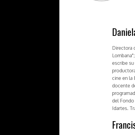
Danie
Directora 
Lombana"; 
escribe su
productora
cine en la
docente de
programado
del Fondo 
Idartes. T
Franci