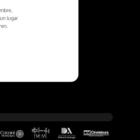
ambre,
un lugar
ren.