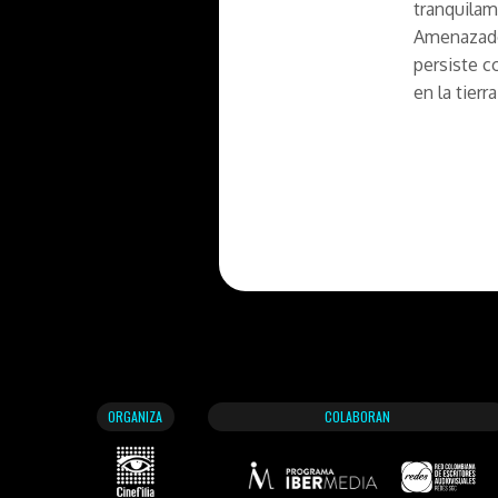
tranquilam
Amenazado
persiste c
en la tier
ORGANIZA
COLABORAN