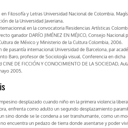
 en Filosofía y Letras Universidad Nacional de Colombia. Magís
ón de la Universidad Javeriana.
nternacionnal en la convocatoria Residencias Artísticas Colomb
yecto ganador DARÍO JIMÉNEZ EN MÉJICO, Consejo Nacional pa
 Cultura de México y Ministerio de la Cultura Colombia, 2006.
n de pasantía internacional Universidad de Barcelona, par aca
nto Baro, profesor de Sociología visual. Conferencia en dicha
ad CINE DE FICCIÓN Y CONOCIMIENTO DE LA SOCIEDAD, Aul
 mayo 2005.
is
ampesino desplazado cuando niño en la primera violencia libera
ra, enfrenta como adulto un segundo desplazamiento paramili
o un sino donde se le condena a ser transhumante, como un m
 no encuentra un pedazo de tierra donde asentarse y poder vivi