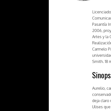
Licenciado
Comunicaci
Pasantía I
2006, pro
Artes y la
Realizació
Carmelo Pi
universid
Smith. 18
Sinops
Aurelio, c
conservado
deja clar
Ulises que