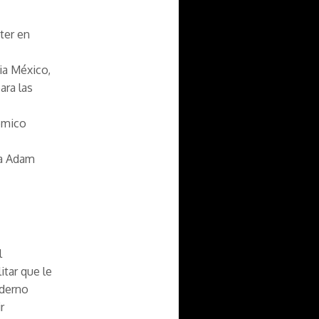
ter en
ia México,
ra las
démico
a Adam
l
tar que le
oderno
r