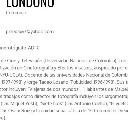
LONDOÑO
Colombia
pinedaxyz@yahoo.com
 Cinefotógrafo-ADFC
 de Cine y Televisión (Universidad Nacional de Colombia), con
lización en Cinefotografía y Efectos Visuales, auspiciado por 
(NYU-UCLA). Docente de las universidades Nacional de Colombi
: 1997-1998) y Jorge Tadeo Lozano (Publicidad: 1996-1998). Sus 
tor incluyen: “Viajeras de dos mundos”, “Habitantes de Malpel
us trabajos como director de fotografía incluyen los largometraje
 (Dir. Miguel Yusti), “Siete filos” (Dir. Antonio Coello), “El vuelc
(Dir. Oscar Ruiz) y la unidad subacuática de “El Colombian Drea
re).