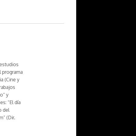
 estudios
el programa
a (Cine y
trabajos
o” y
s: “El día
o del
m” (Dir.