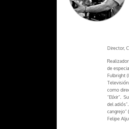
Director,
Realizador
de especia
Fulbright 
Televisión
como direc
“Elíxir”. S
del adiós”.
cangrejo” 
Felipe Alju