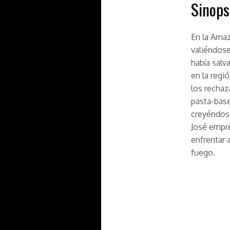
Sinops
En la Amaz
valiéndose
había salv
en la regi
los rechaz
pasta-base
creyéndose
José empre
enfrentar 
fuego.