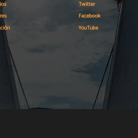
ios
Twitter
res
Facebook
ción
YouTube