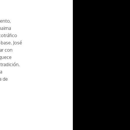
ento,
inaima
otráfico
-base. José
rar con
oquece
tradición.
 a
a de