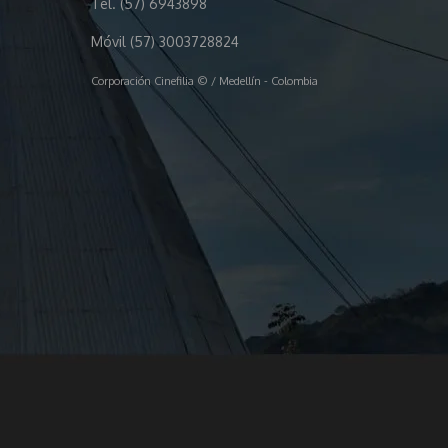
Tel. (57) 6943898
Móvil (57) 3003728824
Corporación Cinefilia © / Medellín - Colombia