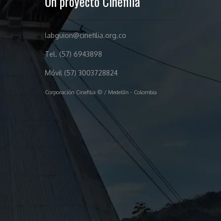
Un proyecto Cinefilia
labguion@cinefilia.org.co
Tel. (57) 6943898
Móvil (57) 3003728824
Corporación Cinefilia © / Medellín - Colombia