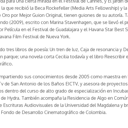
da para Una cierta mirada en el Festival de Cannes, y El jardín 
n la que recibió la Beca Rockefeller (Media Arts Fellowship) y la
e Oro por Mejor Guion Original, tienen guiones de su autoría.
ndo (2009), escrito con Marina Stavenhagen, que se llevó el 
 Película en el Festival de Guadalajara y el Havana Star Best 
Havana Film Festival de Nueva York.
do tres libros de poesía: Un tren de luz, Caja de resonancia y D
n parque; una novela corta Cecilia todavía y el libro Reescribir 
áfico.
ompartiendo sus conocimientos desde 2005 como maestra en l
Tv de San Antonio de los Baños EICTV, y asesora de proyectos
os dentro del curso de alto grado de especialización en Incuba
 de Hydra. También acompaña la Residencia de Algo en Común
e Escrituras Audiovisuales de la Universidad del Magdalena y b
l Fondo de Desarrollo Cinematográfico de Colombia.