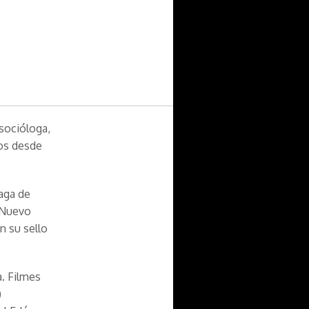
 socióloga,
nos desde
naga de
, Nuevo
n su sello
a. Filmes
)