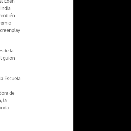
del Edén
 India
 También
premio
Screenplay
esde la
el guion
a Escuela
dora de
, la
rinda