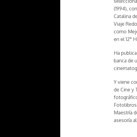
selecciona
(1994), co
Catalina d
Viaje Redo
como Mejor
en el 12° 
Ha publica
banca de u
cinematogr
Y viene c
de Cine y 
fotográfic
Fotolibros
Maestría d
asesoría a