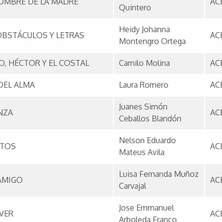
NOMBRE DE LA MADRE
AC
Quintero
Heidy Johanna
OBSTÁCULOS Y LETRAS
AC
Montengro Ortega
, HÉCTOR Y EL COSTAL
Camilo Molina
AC
DEL ALMA
Laura Romero
AC
Juanes Simón
NZA
AC
Ceballos Blandón
Nelson Eduardo
ITOS
AC
Mateus Avila
Luisa Fernanda Muñoz
AMIGO
AC
Carvajal
Jose Emmanuel
VER
AC
Arboleda Franco