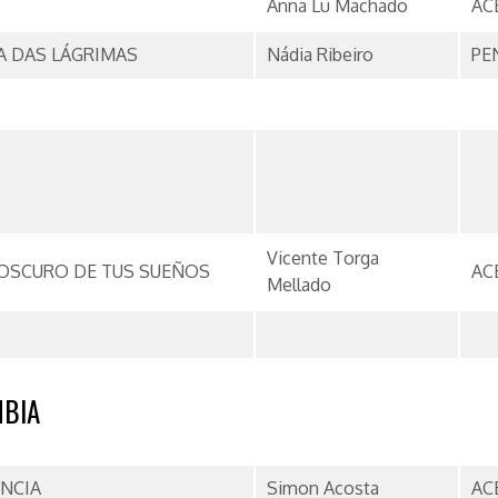
Anna Lu Machado
AC
 DAS LÁGRIMAS
Nádia Ribeiro
PE
Vicente Torga
 OSCURO DE TUS SUEÑOS
AC
Mellado
BIA
NCIA
Simon Acosta
AC