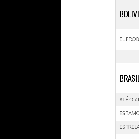
BOLIV
EL PRO
BRASI
ATÉ O 
ESTAMO
ESTREL