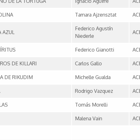
INO DE LA TORTUGA
Ignacio Aguirre
AC
OLINA
Tamara Ajzensztat
AC
Federico Agustín
A AZUL
AC
Niederle
ÍRITUS
Federico Gianotti
AC
ROS DE KILLARI
Carlos Gallo
AC
A DE RIKUDIM
Michelle Gualda
AC
A
Rodrigo Vazquez
AC
LAS
Tomás Morelli
AC
Malena Vain
AC