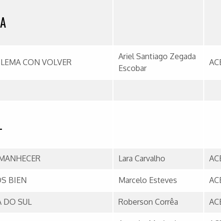
IA
Ariel Santiago Zegada
BLEMA CON VOLVER
AC
Escobar
L
AMANHECER
Lara Carvalho
AC
S BIEN
Marcelo Esteves
AC
A DO SUL
Roberson Corrêa
AC