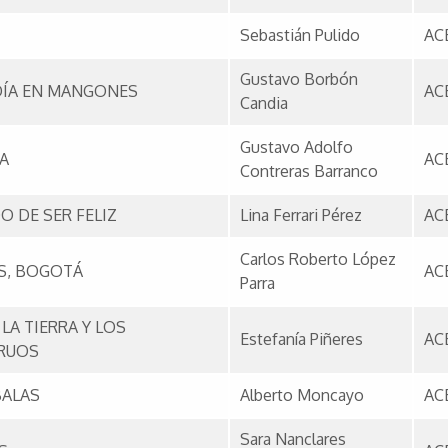
Sebastián Pulido
AC
Gustavo Borbón
DÍA EN MANGONES
AC
Candia
Gustavo Adolfo
A
AC
Contreras Barranco
 DE SER FELIZ
Lina Ferrari Pérez
AC
Carlos Roberto López
S, BOGOTÁ
AC
Parra
LA TIERRA Y LOS
Estefanía Piñeres
AC
RUOS
BALAS
Alberto Moncayo
AC
Sara Nanclares