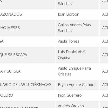
S
AC
Sánchez
RAZONADOS
Joan Borbon
AC
Carlos Andres Prias
CHO MESES
AC
Sanchez
GA
Paula Torres
AC
Luis Daniel Abril
 QUE SE ESCAPA
AC
Ospina
Pablo Enrique Parra
A Y SU ISLA
AC
Grisales
UARIO DE LAS LUCIÉRNAGAS
Bryan Aguirre Gamboa
AC
GOLERO
Jhon Guerrero
AC
Andrés Orozco